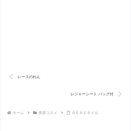
レースのれん
レジャーシート バッグ付
ホーム
美容コスメ
ＧＥＮＥネイル