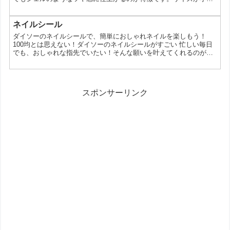
めで爪に合わせやすく、ショートネイル派にも使いやすいのが魅
力。忙しい日常でもサッと取り入れられる便利アイテムです。 ちび
ジェルネイルシールとは ダイソーで販売されているネイルシール
ネイルシール
で、貼るだけでジェルネイル風の仕上がりが楽しめるアイテムで
ダイソーのネイルシールで、簡単におしゃれネイルを楽しもう！
す。トップコート不要でもツヤ感が出る仕様で、セルフネイル初
100均とは思えない！ダイソーのネイルシールがすごい 忙しい毎日
心...
でも、おしゃれな指先でいたい！そんな願いを叶えてくれるのが、
100円ショップのダイソーで手に入るネイルシールです。今回は、
ダイソーのネイルシールがなぜ人気なのか、選び方、そしてアレン
ジ方法までご紹介します。 なぜダイソーのネイルシールが人気な
の？ 100円とは思えないデザインの豊富さ！ ダイソーのネイルシー
スポンサーリンク
ルは、シンプルで上品なものから、可愛らしいキャラ...