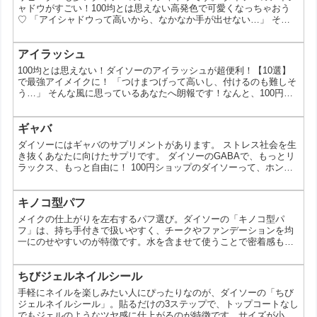
ャドウがすごい！100均とは思えない高発色で可愛くなっちゃおう
♡ 「アイシャドウって高いから、なかなか手が出せない…」 そん
な風に思っていませんか？実は、100円ショップのダイソーには、
プチプラなのに高発色で可愛いアイシャドウがたくさんあるんで
す。今回は、そんなダイソーのアイシャドウの魅力をたっぷりとお
アイラッシュ
伝えします。 なぜダイソーのアイシャドウが人気なの？ ダイソー
100均とは思えない！ダイソーのアイラッシュが超便利！【10選】
のアイシャドウが人気を集める理由はいくつかあります。...
で最強アイメイクに！ 「つけまつげって高いし、付けるのも難しそ
う…」 そんな風に思っているあなたへ朗報です！なんと、100円シ
ョップのダイソーで、高見えするのにプチプラなつけまつげが手に
入るんです。 今回は、そんなダイソーのつけまつげを10選に厳選し
てご紹介します。プチプラなのに高品質で、デザインも豊富！ぜひ
ギャバ
参考にして、あなただけのアイメイクを楽しんでくださいね。 1
ダイソーにはギャバのサプリメントがあります。 ストレス社会を生
位 【自然な仕上がり！】まるで自まつ毛のような...
き抜くあなたに向けたサプリです。 ダイソーのGABAで、もっとリ
ラックス、もっと自由に！ 100円ショップのダイソーって、ホント
便利グッズの宝の山だよね。中でも、最近話題なのが「GABA」な
んだ。 ダイソーのGABAって、どんなもの？ γ-アミノ酪酸
（GABA）という成分を配合したサプリメントなんだ。GABAは、
キノコ型パフ
脳内で神経伝達物質として働くアミノ酸で、リラックス効果やスト
メイクの仕上がりを左右するパフ選び。ダイソーの「キノコ型パ
レス軽減効果があると言われている。 なんでそ...
フ」は、持ち手付きで扱いやすく、チークやファンデーションを均
一にのせやすいのが特徴です。水を含ませて使うことで密着感もア
ップ。手軽に取り入れやすいアイテムとして、使いどころや注意点
を具体的に紹介します。 キノコ型パフとはどんなアイテム？ 丸み
のあるフォルムと持ち手が特徴のメイク用パフです。チークやリキ
ちびジェルネイルシール
ッド・クッションファンデーションの塗布に使いやすく、手にフィ
手軽にネイルを楽しみたい人にぴったりなのが、ダイソーの「ちび
ットしやすい形状になっています。置いたときにパフ面が直接触
ジェルネイルシール」。貼るだけの3ステップで、トップコートなし
れ...
でもジェルのようなツヤ感に仕上がるのが特徴です。サイズが小さ