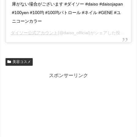
庫がない場合がございます #ダイソー #daiso #daisojapan
#100yen #100均 #100均パトロール #ネイル #GENE #ユ
ニコーンカラー
ダイソー公式アカウント
(@daiso_official)がシェアした投稿 –
20
美容コスメ
スポンサーリンク