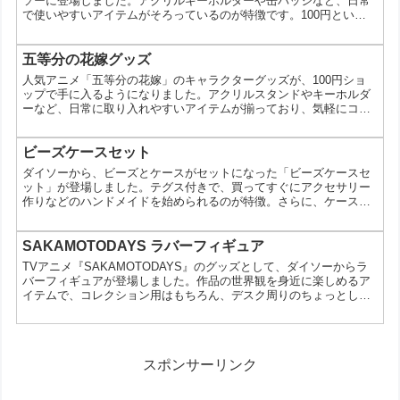
ソーに登場しました。アクリルキーホルダーや缶バッジなど、日常
で使いやすいアイテムがそろっているのが特徴です。100円という
手に取りやすい価格帯なので、気軽にコレクションしたい人にもぴ
ったり。ラインナップや使い方、購入時のポイントまでまとめて紹
介します。 どんな商品？ラインナップをチェック 今回登場したの
五等分の花嫁グッズ
は、日常使いしやすい定番グッズが中心。どれも税込110円で購入
人気アニメ「五等分の花嫁」のキャラクターグッズが、100円ショ
できます。 アクリルキーホルダー（4582364523...
ップで手に入るようになりました。アクリルスタンドやキーホルダ
ーなど、日常に取り入れやすいアイテムが揃っており、気軽にコレ
クションを楽しめるのが魅力です。どんなアイテムがあるのか、使
い方や注意点とあわせて詳しく見ていきます。 五等分の花嫁グッズ
とは？ 今回登場したのは、「五等分の花嫁」のキャラクターたちを
ビーズケースセット
デザインした雑貨アイテム。飾る・持ち歩く・貼るといった用途に
ダイソーから、ビーズとケースがセットになった「ビーズケースセ
合わせて選べるラインナップになっています。価格帯は11...
ット」が登場しました。テグス付きで、買ってすぐにアクセサリー
作りなどのハンドメイドを始められるのが特徴。さらに、ケースに
入れたままビーズを使えるので散らばりにくく、初心者でも扱いや
すい設計です。ビーズを使い終わったあとは、小物収納として活用
できる点も注目されています。 ダイソーのビーズケースセットとは
SAKAMOTODAYS ラバーフィギュア
この商品は、ビーズ・ケース・テグスがセットになったハンドメイ
TVアニメ『SAKAMOTODAYS』のグッズとして、ダイソーからラ
ド向けアイテムです。ケースにビーズを収納した状態で使える...
バーフィギュアが登場しました。作品の世界観を身近に楽しめるア
イテムで、コレクション用はもちろん、デスク周りのちょっとした
アクセントにも使いやすいのが魅力です。購入前に知っておきたい
ポイントや活用例もあわせて紹介します。SAKAMOTODAYSのラバ
ーフィギュアとは今回登場したのは、TVアニメ
『SAKAMOTODAYS』のキャラクターをモチーフにしたラバーフィ
スポンサーリンク
ギュアです。商品情報として確認できるのは、JANコー...