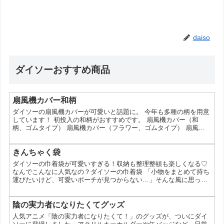
daiso
ダイソーおすすめ商品
扇風機カバー和柄
ダイソーの扇風機カバーが可愛いと話題に。 今年も多種の柄を用意
しています！ 初投入の和柄がおすすめです。 扇風機カバー（和
柄、ゴムタイプ） 扇風機カバー（フラワー、ゴムタイプ） 扇風機
カバー（フルーツ、ゴムタイプ） 扇風機カバー（アニマル、ゴムタ
イプ） この投稿をInstagramで見る 今年も多種の柄を用意していま
す！ 初投入の和柄がおすすめです。 . . . 扇風機カバー（和柄、ゴム
きんちゃく袋
タイプ） 扇風機カバー（フラワー、ゴムタイプ） 扇風機カバー
ダイソーの巾着袋が可愛いすぎる！収納も整理整頓も楽しくなる♡
（フルーツ、ゴムタイプ） 扇風...
なんでこんなに人気なの？ダイソーの巾着袋 「小物をまとめて持ち
運びたいけど、可愛いポーチが見つからない…」そんな風に思って
いませんか？ 100円ショップのダイソーには、そんな願いを叶えて
くれる、可愛い巾着袋がたくさんあるんです。 「デザインが可愛く
て気に入った！」「ポーチの中身が見えないから便利！」 そう思っ
陰の実力者になりたくてグッズ
た人も多いはず。 今回は、そんなダイソーの巾着袋の魅力をたっぷ
人気アニメ「陰の実力者になりたくて！」のグッズが、ついにダイ
りとお伝えします。 ダイソーの巾着袋ってどんな...