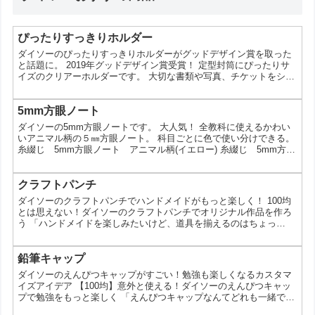
ぴったりすっきりホルダー
ダイソーのぴったりすっきりホルダーがグッドデザイン賞を取った
と話題に。 2019年グッドデザイン賞受賞！ 定型封筒にぴったりサ
イズのクリアーホルダーです。 大切な書類や写真、チケットをシワ
や汚れから守ります！ ぴったりすっきりホルダー 洋形2号サイズ
ぴったりすっきりホルダー 長形4号サイズ ぴったりすっきりホル
ダー 長形号サイズ この投稿をInstagramで見る 2019年グッドデザ
5mm方眼ノート
イン賞受賞！定型封筒にぴったりサイズのクリアーホルダーです。
ダイソーの5mm方眼ノートです。 大人気！ 全教科に使えるかわい
大切な書類や写真、チケットを...
いアニマル柄の５㎜方眼ノート。 科目ごとに色で使い分けできる。
糸綴じ 5mm方眼ノート アニマル柄(イエロー) 糸綴じ 5mm方眼
ノート アニマル柄(ピンク) 糸綴じ 5mm方眼ノート アニマル柄
(ブルー) 糸綴じ 5mm方眼ノート アニマル柄(グリーン) 糸綴じ
5mm方眼ノート アニマル柄(パープル) この投稿をInstagramで見
クラフトパンチ
る 大人気！ 全教科に使えるかわいいアニマル柄の５㎜方眼ノー
ダイソーのクラフトパンチでハンドメイドがもっと楽しく！ 100均
ト。 科目ごと...
とは思えない！ダイソーのクラフトパンチでオリジナル作品を作ろ
う 「ハンドメイドを楽しみたいけど、道具を揃えるのはちょっ
と…」 そんな風に思っていませんか？ 実は、ダイソーには、本格
的なクラフトパンチが100円で購入できるんです。 この記事では、
そんなダイソーのクラフトパンチの魅力をたっぷりとお伝えしま
鉛筆キャップ
す。 ダイソーのクラフトパンチ｜種類以上のデザインを取り揃え
ダイソーのえんぴつキャップがすごい！勉強も楽しくなるカスタマ
ダイソーのクラフトパンチは、デザインも機能性もバツグ...
イズアイデア 【100均】意外と使える！ダイソーのえんぴつキャッ
プで勉強をもっと楽しく 「えんぴつキャップなんてどれも一緒でし
ょ？」 そう思っていませんか？実は、100円ショップのダイソーに