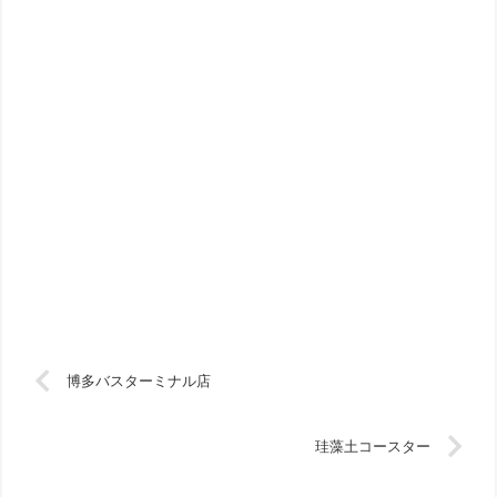
博多バスターミナル店
珪藻土コースター