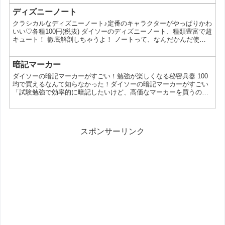
は、デザインも機能も豊富なえんぴつキャップがたくさん揃ってい
るんです。今回は、ダイソーのえんぴつキャップの魅力や、その使
ディズニーノート
い方を10個ご紹介します。 なぜダイソーのえんぴつキャップが人気
クラシカルなディズニーノート♪定番のキャラクターがやっぱりかわ
なの？ 価格が安い: 100円という手軽な価格...
いい♡各種100円(税抜) ダイソーのディズニーノート、種類豊富で超
キュート！ 徹底解剖しちゃうよ！ ノートって、なんだかんだ使い
道があるよね。スケジュール帳にしたり、メモを取ったり、イラス
トを描いたり…。そんなノート選びに、迷ったらダイソーをチェッ
クしてみて！ダイソーには、ディズニーデザインの可愛いノートが
暗記マーカー
たっくさん揃ってるんだって。しかも、どれも100円～300円くらい
ダイソーの暗記マーカーがすごい！勉強が楽しくなる秘密兵器 100
という驚きの安さ！学生さんでも気軽に試せる...
均で買えるなんて知らなかった！ダイソーの暗記マーカーがすごい
「試験勉強で効率的に暗記したいけど、高価なマーカーを買うのは
ちょっと…」そんな悩みをお持ちのあなたへ朗報です！実は、100
円ショップのダイソーには、カラフルで機能的な暗記マーカーが豊
富に揃っているんです。今回は、そんなダイソーの暗記マーカーの
魅力についてご紹介します。 なぜダイソーの暗記マーカーが人気な
スポンサーリンク
の？ ダイソーの暗記マーカーが人気を集めている理由...