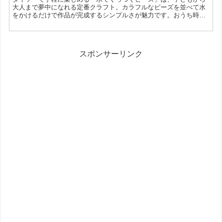
白帽は、シンプルなデザインだからこそ、アレン...
大人まで夢中になれる定番クラフト。カラフルなビーズを並べて水
をかけるだけで作品が完成するシンプルさが魅力です。おうち時間
の遊びや知育、さらに推し活グッズ作りにも活用できるアイテムと
して注目されています。 水でくっつくビーズとは？ 専用プレート
にビーズを並べ、水を吹きかけることでビーズ同士がくっつき、乾
かすと固まるクラフト玩具です。アイロン不要で扱いやすく、小さ
スポンサーリンク
な子どもでも比較的取り組みやすいのが特徴です。 ダイソーで...