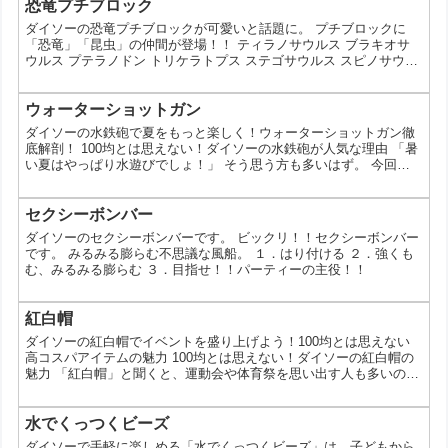
イソーでモデルガンが売られないのか？ 法律の規制: 日本では、銃
恐竜プチブロック
刀法により私的な銃器の所持が厳しく禁止されています。模造銃で
ダイソーの恐竜プチブロックが可愛いと話題に。 プチブロックに
あっても、本物と誤認される可能性があるものは規制...
「恐竜」「昆虫」の仲間が登場！！ ティラノサウルス ブラキオサ
ウルス プテラノドン トリケラトプス ステゴサウルス スピノサウル
ス ヘラクレスオオカブト オオクワガタ ※各種100円（税抜） この
投稿をInstagramで見る プチブロックに「恐竜」「昆虫」の仲間が
登場！！ ティラノサウルス ブラキオサウルス プテラノドン トリケ
ウォーターショットガン
ラトプス ステゴサウルス スピノサウルス ヘラクレスオオカブト オ
ダイソーの水鉄砲で夏をもっと楽しく！ウォーターショットガン徹
オクワガタ ※各種10...
底解剖！ 100均とは思えない！ダイソーの水鉄砲が人気な理由 「暑
い夏はやっぱり水遊びでしょ！」 そう思う方も多いはず。 今回
は、100円ショップのダイソーで買える水鉄砲、特に人気のウォー
ターショットガンについてご紹介します。 その手軽さと意外な性能
に、大人も子供も夢中になること間違いなしです！ なぜダイソーの
セクシーボンバー
ウォーターショットガンが人気なの？ 100円とは思えない本格的な
ダイソーのセクシーボンバーです。 ビックリ！！セクシーボンバー
デザイン おもちゃとは思えないほどリアルなデ...
です。 みるみる膨らむ不思議な風船。 １．はり付ける ２．強くも
む、みるみる膨らむ ３．目指せ！！パーティーの主役！！
紅白帽
ダイソーの紅白帽でイベントを盛り上げよう！100均とは思えない
高コスパアイテムの魅力 100均とは思えない！ダイソーの紅白帽の
魅力 「紅白帽」と聞くと、運動会や体育祭を思い出す人も多いので
はないでしょうか？実は、100円ショップのダイソーでも、手軽に
手に入る高品質な紅白帽が販売されているんです。今回は、そんな
ダイソーの紅白帽の魅力について深掘りしていきます。 【1位】 ア
水でくっつくビーズ
レンジ自在！紅白帽でオリジナルアイテムを作ろう！ ダイソーの紅
ダイソーで手軽に楽しめる「水でくっつくビーズ」は、子どもから