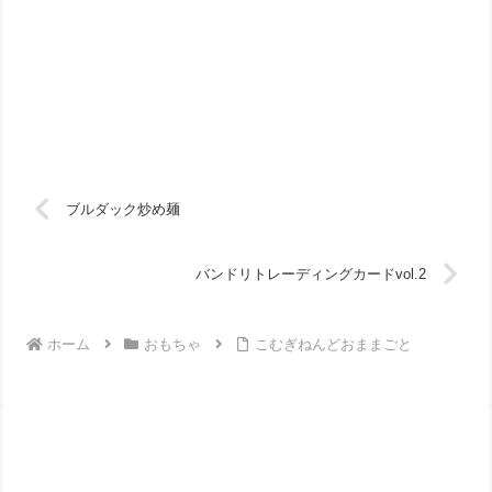
ブルダック炒め麺
バンドリトレーディングカードvol.2
ホーム
おもちゃ
こむぎねんどおままごと