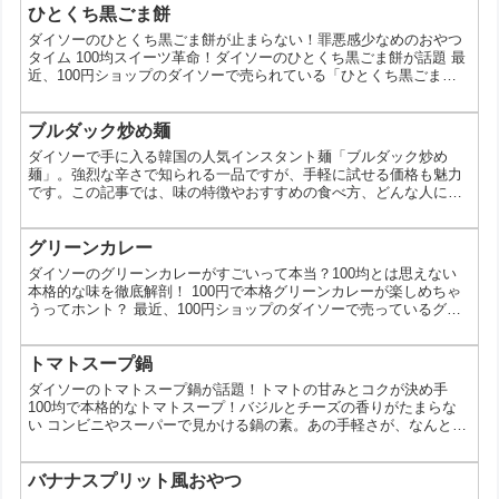
ひとくち黒ごま餅
ダイソーのひとくち黒ごま餅が止まらない！罪悪感少なめのおやつ
タイム 100均スイーツ革命！ダイソーのひとくち黒ごま餅が話題 最
近、100円ショップのダイソーで売られている「ひとくち黒ごま
餅」が、スイーツ好きの間で大人気なんです！ もちもちの食感と香
ばしい黒ごまの風味がたまらないと、SNSでも話題沸騰中。 今回
は、そんなダイソーのひとくち黒ごま餅の魅力を徹底解剖！ なぜダ
ブルダック炒め麺
イソーのひとくち黒ごま餅がこんなに人気なの？ 【1位】 思わず手
ダイソーで手に入る韓国の人気インスタント麺「ブルダック炒め
が伸びる！止まらないおいしさ 一口サイズで食...
麺」。強烈な辛さで知られる一品ですが、手軽に試せる価格も魅力
です。この記事では、味の特徴やおすすめの食べ方、どんな人に向
いているか、購入前に知っておきたいポイントまで具体的に紹介し
ます。 ブルダック炒め麺とは？ ブルダック炒め麺は、韓国の食品
メーカー「三養食品」が販売している激辛インスタント麺です。一
グリーンカレー
般的なスープタイプではなく、湯切り後にソースを絡める「汁なし
ダイソーのグリーンカレーがすごいって本当？100均とは思えない
タイプ」で、濃厚な旨辛さが特徴です。 一度食べると印象に残る...
本格的な味を徹底解剖！ 100円で本格グリーンカレーが楽しめちゃ
うってホント？ 最近、100円ショップのダイソーで売っているグリ
ーンカレーが、SNSで話題になっているのを知っていますか？「本
格的な味がする！」「手軽にエスニック料理が楽しめる！」と、多
くの人の心を掴んでいるんです。今回は、そんなダイソーのグリー
トマトスープ鍋
ンカレーの魅力を徹底的にご紹介します。 なぜダイソーのグリーン
ダイソーのトマトスープ鍋が話題！トマトの甘みとコクが決め手
カレーが人気なの？ 1. 100円とは思えない...
100均で本格的なトマトスープ！バジルとチーズの香りがたまらな
い コンビニやスーパーで見かける鍋の素。あの手軽さが、なんと
100円ショップのダイソーで楽しめる「トマトスープ鍋」として登
場し、大きな話題となっています。今回は、なぜダイソーのトマト
スープ鍋がこんなにも人気なのか、その秘密を徹底解剖！ トマトス
バナナスプリット風おやつ
ープ鍋TOP10！アレンジレシピも紹介 1位 アレンジ自在！トマトス