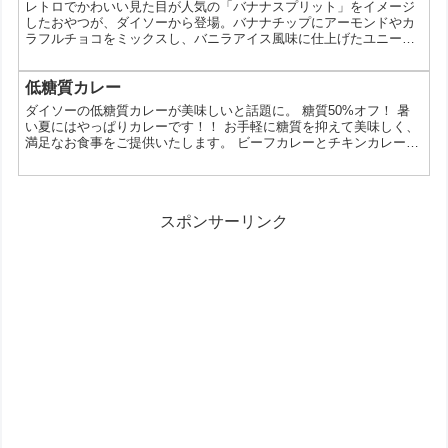
レトロでかわいい見た目が人気の「バナナスプリット」をイメージ
ープ鍋 定番の野菜はもちろん、海鮮やきのこなど...
したおやつが、ダイソーから登場。バナナチップにアーモンドやカ
ラフルチョコをミックスし、バニラアイス風味に仕上げたユニーク
な一品です。そのまま食べるだけでなく、アレンジも楽しめるのが
魅力。どんなシーンで活躍するのか、具体的に紹介します。 バナナ
スプリット風おやつとは？ バナナスプリットとは、バナナにアイス
低糖質カレー
やホイップクリームをトッピングしたアメリカの定番デザート。本
ダイソーの低糖質カレーが美味しいと話題に。 糖質50%オフ！ 暑
商品はその世界観をお菓子で再現したものです。バナナチップ...
い夏にはやっぱりカレーです！！ お手軽に糖質を抑えて美味しく、
満足なお食事をご提供いたします。 ビーフカレーとチキンカレーの
２種類がございます。 （いずれも中辛） 低糖質ビーフカレー 中
辛 低糖質チキンカレー 中辛 ※各種100円（税抜） この投稿を
Instagramで見る 暑い夏にはやっぱりカレー！！ お手軽に糖質を抑
えて美味しく、満足なお食事を。 ビーフカレーとチキンカレーの２
スポンサーリンク
種類がございます。 （いずれも中...