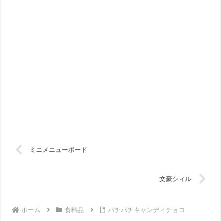
ミニメニューボード
文豪シィル
ホーム
食料品
パチパチキャンディチョコ