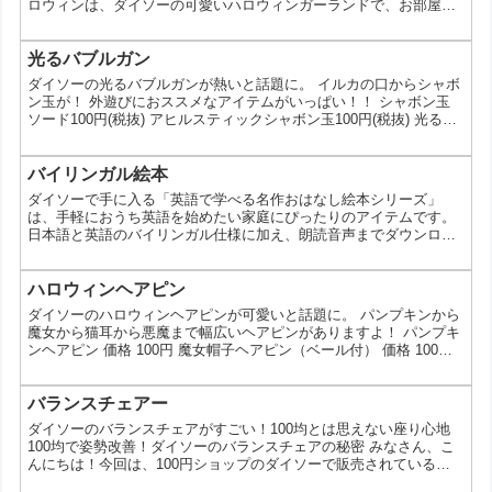
ロウィンは、ダイソーの可愛いハロウィンガーランドで、お部屋を
ガラリと変えてみませんか？ ダイソーのハロウィンガーランドって
どんなの？ ダイソーのハロウィンガーランドは、毎年人気の商品の
一つ。パンプキンやコウモリ、ゴーストなど、定番のハロウィンモ
光るバブルガン
チーフから、ちょっとユニークなデザインのものまで、種類が豊富
ダイソーの光るバブルガンが熱いと話題に。 イルカの口からシャボ
なんです。 価格もプチプラなので、気軽にたくさん飾っ...
ン玉が！ 外遊びにおススメなアイテムがいっぱい！！ シャボン玉
ソード100円(税抜) アヒルスティックシャボン玉100円(税抜) 光るバ
ブルガン(イルカ) 300円(税抜) #ダイソー #daiso #daisojapan #シャ
ボン玉 #バブルガン #soap bubbles View this post on Instagram 外
遊びにおススメなアイテムがいっぱい！！ 4549892407000 シャボ
バイリンガル絵本
ン玉ソ...
ダイソーで手に入る「英語で学べる名作おはなし絵本シリーズ」
は、手軽におうち英語を始めたい家庭にぴったりのアイテムです。
日本語と英語のバイリンガル仕様に加え、朗読音声までダウンロー
ドできるのが特徴。価格は110円と続けやすく、はじめての英語絵
本としても取り入れやすい一冊です。 どんな商品？英語と日本語で
楽しめる名作絵本 ダイソーの名作絵本シリーズは、昔話や童話を題
ハロウィンヘアピン
材にしたバイリンガル絵本です。英語と日本語が併記されているた
ダイソーのハロウィンヘアピンが可愛いと話題に。 パンプキンから
め、意味を確認しながら読み進めることができます。さらに、...
魔女から猫耳から悪魔まで幅広いヘアピンがありますよ！ パンプキ
ンヘアピン 価格 100円 魔女帽子ヘアピン（ベール付） 価格 100円
魔女帽子ヘアピン（飾り付） 価格 100円 ハットヘアピン（ベール
付） 価格 100円 シルクハットヘアピン 価格 100円 ネコ耳ヘアピン
価格 100円 デビルヘアピン 価格 100円
バランスチェアー
ダイソーのバランスチェアがすごい！100均とは思えない座り心地
100均で姿勢改善！ダイソーのバランスチェアの秘密 みなさん、こ
んにちは！今回は、100円ショップのダイソーで販売されているバ
ランスチェアが、その座り心地の良さで話題になっているんです。