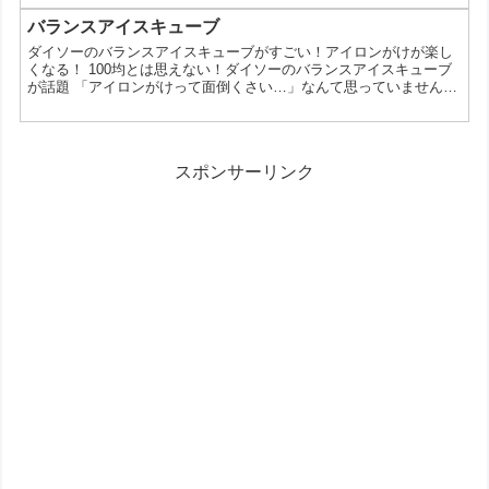
え、100均でバランスチェアが買えるの？と驚いた方もいるかもし
れません。そこで今回は、ダイソーのバランスチェアの魅力を徹底
バランスアイスキューブ
的に解説していきます。 ダイソーのバランスチェアが人気の理由 1
ダイソーのバランスアイスキューブがすごい！アイロンがけが楽し
位 姿勢が自然とよくなる！ 座るだけで自然と...
くなる！ 100均とは思えない！ダイソーのバランスアイスキューブ
が話題 「アイロンがけって面倒くさい…」なんて思っていません
か？実は、100円ショップのダイソーで売っている「バランスアイ
スキューブ」が、アイロンがけを楽しくしてくれると話題なんで
す。今回は、ダイソーのバランスアイスキューブの魅力や、使い
方、選び方についてご紹介します。 なぜダイソーのバランスアイス
スポンサーリンク
キューブが人気なの？ 価格が安い: 100円という手軽な...