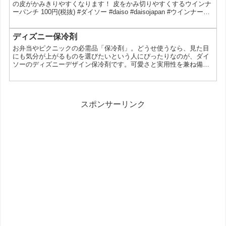
の皮がかみきりやすくなります！ 皮をかみ切りやすくするウインナ
ーパンチ 100円(税抜) #ダイソー #daiso #daisojapan #ウインナーパ
ンチ #ｗienerpunch View this post on Instagram はさんで押すだけ
でウインナーの皮がかみきりやすくなります！ 4549131575415 皮
をかみ切りやすくするウインナーパンチ 100円(税抜) #ダイソー
ディズニー保冷剤
#daiso #d...
お弁当やピクニックの必需品「保冷剤」。どうせ使うなら、見た目
にも気分が上がるものを選びたいという人にぴったりなのが、ダイ
ソーのディズニーデザイン保冷剤です。可愛さと実用性を兼ね備え
たアイテムで、毎日のランチタイムが少し楽しくなる工夫が詰まっ
ています。 ディズニーデザインの保冷剤とは ダイソーから登場し
ているのは、人気キャラクターがデザインされた保冷剤。ミッキー
＆ミニーやトイ・ストーリー、ディズニープリンセス、スティッチ
スポンサーリンク
といった幅広いラインナップが揃っています。一般的な無地の保...