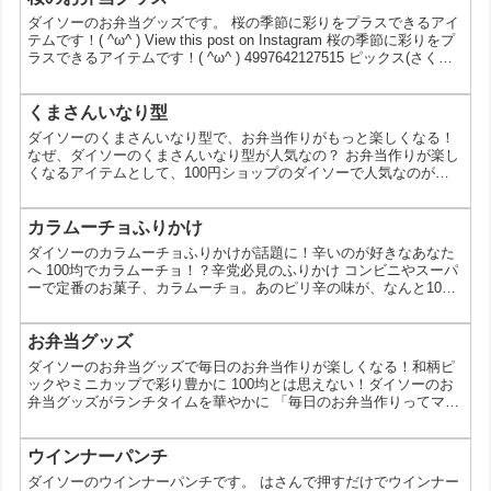
ダイソーのお弁当グッズです。 桜の季節に彩りをプラスできるアイ
テムです！( ^ω^ ) View this post on Instagram 桜の季節に彩りをプ
ラスできるアイテムです！( ^ω^ ) 4997642127515 ピックス(さく
ら、12本) 4997642127522 クリアピックス(さくら、12本)
4997642127539 おかずカップ(さくら、24枚、5号・6号・8号)
4997642127546 おかずカップ(さくら、26枚、8号) 49976421...
くまさんいなり型
ダイソーのくまさんいなり型で、お弁当作りがもっと楽しくなる！
なぜ、ダイソーのくまさんいなり型が人気なの？ お弁当作りが楽し
くなるアイテムとして、100円ショップのダイソーで人気なのが、
くまさん型のおにぎりや稲荷寿司を作るための型です。今回は、ダ
イソーのくまさんいなり型がなぜ人気なのか、その魅力や使い方、
そしてお弁当作りをもっと楽しくするアイデアまでご紹介します。
カラムーチョふりかけ
【おにぎり型ランキングTOP10！】ダイソーで探す、可愛いクマグ
ダイソーのカラムーチョふりかけが話題に！辛いのが好きなあなた
ッズ 1位 コスパ最強！高品質なのに100円 1...
へ 100均でカラムーチョ！？辛党必見のふりかけ コンビニやスーパ
ーで定番のお菓子、カラムーチョ。あのピリ辛の味が、なんと100
円ショップのダイソーで手軽に楽しめるふりかけとして登場し、大
きな話題となっています。今回は、なぜダイソーのカラムーチョふ
りかけがこんなにも人気なのか、その秘密を徹底解剖！ カラムーチ
お弁当グッズ
ョふりかけTOP10ランキング！あなたの辛さのレベルは？ 1位 アレ
ダイソーのお弁当グッズで毎日のお弁当作りが楽しくなる！和柄ピ
ンジ自在！カラムーチョ味ふりかけ ご飯はも...
ックやミニカップで彩り豊かに 100均とは思えない！ダイソーのお
弁当グッズがランチタイムを華やかに 「毎日のお弁当作りってマン
ネリ気味…」そんな悩みをお持ちのあなたへ。100円ショップのダ
イソーには、お弁当作りを楽しくしてくれる可愛いグッズがたくさ
んあるんです！今回は、特に人気を集めている和柄のピックやミニ
ウインナーパンチ
カップを使った、彩り豊かでおしゃれなお弁当のアイデアをご紹介
ダイソーのウインナーパンチです。 はさんで押すだけでウインナー
します。 なぜダイソーのお弁当グッズが人気なの？ 価...