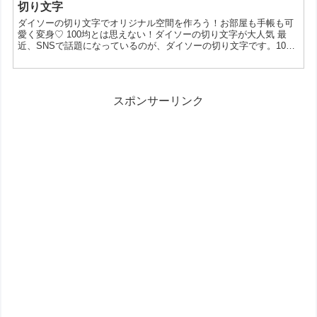
ビーカーってそんなに使えるの？と疑問に思った方もいるかもしれ
切り文字
ません。そこで今回は、ダイソーのミニビーカーの魅力を徹底的に
ダイソーの切り文字でオリジナル空間を作ろう！お部屋も手帳も可
解説していきます。 ダイソーのミニビーカーが人気の...
愛く変身♡ 100均とは思えない！ダイソーの切り文字が大人気 最
近、SNSで話題になっているのが、ダイソーの切り文字です。100
円とは思えないほどのクオリティとデザイン性の高さから、DIY好
きや手芸好きの間で人気を集めています。今回は、ダイソーの切り
文字の魅力や、使い方のアイデアをご紹介します。 なぜダイソーの
切り文字が人気なの？ ダイソーの切り文字が人気を集めているの
スポンサーリンク
は、以下の理由が考えられます。 種類が豊富: ア...