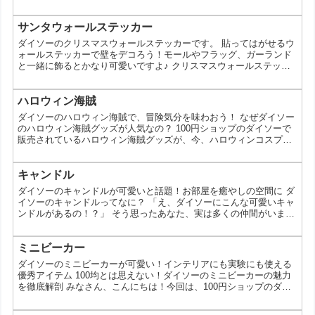
題になっているの、見たことありますか？ 100円とは思えないデザ
イン性の高さや、種類が豊富で、手帳デコやラッピングなど、使い
方がたくさんあることから人気を集めています。 今回は、そんなダ
サンタウォールステッカー
イソーのマスキングテープについて、詳しくご紹介していきます。
ダイソーのクリスマスウォールステッカーです。 貼ってはがせるウ
ダイソーのマスキングテープってどんなもの？ ダ...
ォールステッカーで壁をデコろう！モールやフラッグ、ガーランド
と一緒に飾るとかなり可愛いですよ♪ クリスマスウォールステッカ
ー クリスマスプレゼント クリスマスウォールステッカー サンタ
＆トナカイ
ハロウィン海賊
ダイソーのハロウィン海賊で、冒険気分を味わおう！ なぜダイソー
のハロウィン海賊グッズが人気なの？ 100円ショップのダイソーで
販売されているハロウィン海賊グッズが、今、ハロウィンコスプレ
を楽しむ人たちから大人気なんです！眼帯やフック、海賊旗など、
本格的な海賊に変身できるアイテムが揃っていて、手軽にハロウィ
ン気分を味わえるんです。一体なぜ、こんなに人気を集めているの
キャンドル
でしょうか？ ダイソーのハロウィン海賊グッズの魅力 コスパ最
ダイソーのキャンドルが可愛いと話題！お部屋を癒やしの空間に ダ
強！ 100円という価格で、手軽にハロウィンを楽しめる...
イソーのキャンドルってなに？ 「え、ダイソーにこんな可愛いキャ
ンドルがあるの！？」 そう思ったあなた、実は多くの仲間がいま
す。 100円ショップのダイソーで販売されているキャンドル。その
魅力は、なんといってもそのコスパの良さとデザイン性の高さで
す。 今回は、そんなダイソーのキャンドルの魅力を徹底解剖！お部
ミニビーカー
屋を癒やしの空間に変えるアイデアをたっぷり紹介します。 ダイソ
ダイソーのミニビーカーが可愛い！インテリアにも実験にも使える
ーのキャンドル｜のデザインを取り揃え ダイソーのキ...
優秀アイテム 100均とは思えない！ダイソーのミニビーカーの魅力
を徹底解剖 みなさん、こんにちは！今回は、100円ショップのダイ
ソーで販売されているミニビーカーが、インテリアとしても実験グ
ッズとしても大活躍すると話題になっているんです。え、100均の