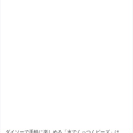
ダイソーで手軽に楽しめる「水でくっつくビーズ」は、