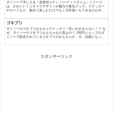
きるからです。今回は、そんなダイソーのはちまきの魅力をたっぷ
ダイソーで手に入る『名探偵コナン パーティータイム』シリーズ
りとお伝えします。 【はちまきランキングTOP10...
は、かわいいミニキャラデザインが魅力の食玩グッズ。ステッカー
やカードなど、集めて楽しむだけでなく日常使いもできるのがポイ
ントです。どんなアイテムなのか、使い方や注意点まで具体的にま
とめました。 名探偵コナン パーティータイムとは エフトイズから
登場した、TVアニメ『名探偵コナン』のオリジナルミニキャライラ
ゴキブリ
ストを使用した食玩シリーズです。パーティー衣装を着たキャラク
ダイソーのゴキブリおもちゃでドッキリ！笑いが止まらない！？ な
ターたちが描かれており、普段とは違う華やかな雰囲気が楽...
ぜ、ダイソーのゴキブリおもちゃが人気なの？ 100円ショップのダ
イソーで販売されているゴキブリのおもちゃが、今、話題になって
います。なぜこんなものが人気なのか、不思議に思いませんか？そ
れは、このおもちゃがただのおもちゃではないからです。リアルな
見た目に加え、予想外の動きをすることで、人々を驚かせたり、笑
わせたりと、ユニークな体験を提供してくれるからです。今回は、
スポンサーリンク
そんなダイソーのゴキブリおもちゃの魅力をたっぷりとお伝...