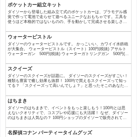
ポケットカー組立キット
ダイソーから登場した組み立て式のポケットカーは、プラモデル感
覚で作って電池で走らせて遊べるユニークなおもちゃです。工具を
使うほど本格的ではないものの、手を動かして完成させる楽しさが
あり、子どもから大人まで幅広く楽しめます。遊ぶだけでなく飾る
楽しみもあるアイテムです。 組み立てて走らせるポケットカーとは
この商品は、パーツを組み立てて完成させるプラモデルタイプのミ
ウォーターピストル
ニカーです。完成後は電池で走行できる仕様になっており、ただ飾
ダイソーのウォーターピストルです。 かっこいい、カワイイ水鉄砲
るだけでなく動かして遊べるのが特徴です。デザインは複数あ...
が大集合。 ウォーターピストル（スイート）100円(税抜) アサルト
ウォーターガン 500円(税抜) ウォーターガトリングガン 500円(税
抜) スプラッシュガン 500円(税抜) ウォーターピストル（タンク
付）500円(税抜) アニマルウォーターガン100円(税抜) #ダイソー
#daiso #daisojapan #ウォーターガン #ウォーターピストル #水鉄砲
スクイーズ
View this post on Instag...
ダイソーのスクイーズが話題に。 ダイソーのスクイーズがすごい！
種類も豊富で癒し効果も抜群！ 100均で買えるスクイーズって知っ
てる？ 「スクイーズって高いんでしょ？」と思ったそこのあなた！
実は、100円ショップのダイソーでも、とっても可愛いスクイーズ
が手に入るんです。今回は、そんなダイソーのスクイーズについ
て、種類や選び方、そして使い方まで詳しく解説していきます。 ダ
はちまき
イソーのスクイーズってどんなもの？ ダイソーのスクイーズは、パ
ダイソーのはちまきで、イベントをもっと楽しもう！100均とは思
ンやケーキ、動物など、本物そっくりな見た目が特徴...
えないクオリティで、コスプレや応援にも大活躍！ なぜ、ダイソー
のはちまきは人気なの？ 100円ショップのダイソーで販売されてい
るはちまきが、今、イベント好きやコスプレイヤーの間で大人気な
んです！その理由は、なんといってもそのコスパの良さ。100円と
は思えないほどのクオリティで、様々なイベントやシーンで活躍で
名探偵コナン パーティータイムグッズ